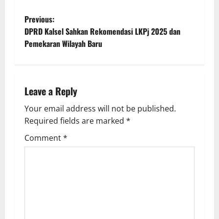
P
Previous:
DPRD Kalsel Sahkan Rekomendasi LKPj 2025 dan
o
Pemekaran Wilayah Baru
s
t
Leave a Reply
n
Your email address will not be published.
a
Required fields are marked
*
Comment
*
v
i
g
a