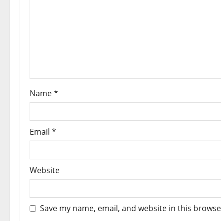
a
t
i
o
Name
*
n
Email
*
Website
Save my name, email, and website in this browse