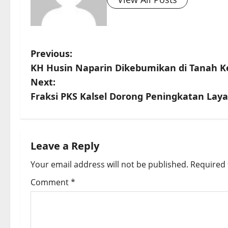
P
Previous:
KH Husin Naparin Dikebumikan di Tanah Ke
o
Next:
s
Fraksi PKS Kalsel Dorong Peningkatan Laya
t
n
Leave a Reply
a
Your email address will not be published.
Required 
v
Comment
*
i
g