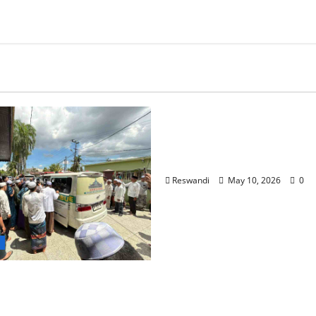
Balangan
Ratusan Warga Balangan
Pemakaman Ulama Kar
KH Husin Naparin
Reswandi
May 10, 2026
0
n
.H. Husin Naparin
ng, Ribuan Jemaah
Pemakaman di Balangan