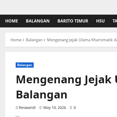
HOME
BALANGAN
BARITO TIMUR
HSU
T
Home
Balangan
Mengenang Jejak Ulama Kharismatik da
Balangan
Mengenang Jejak 
Balangan
Reswandi
May 10, 2026
0