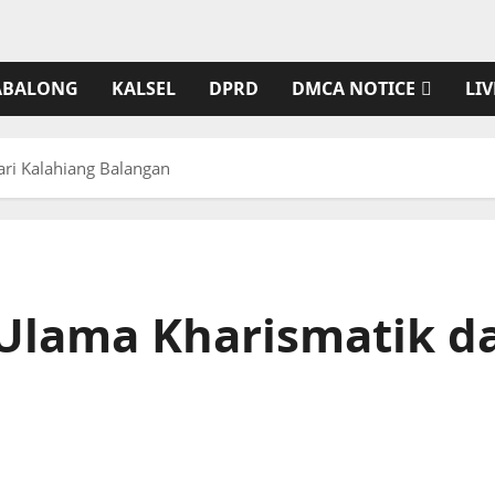
ABALONG
KALSEL
DPRD
DMCA NOTICE
LIV
ri Kalahiang Balangan
Ulama Kharismatik da