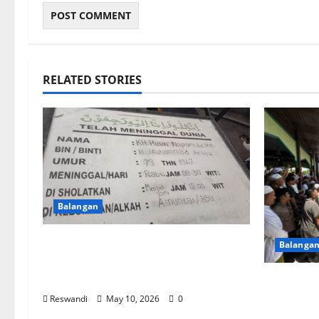
RELATED STORIES
Balangan
KH Husin Naparin Dikebumikan
Balanga
di Tanah Kelahiran, Paringin
Balangan
Ulama K
Berpula
Reswandi
May 10, 2026
0
Iringi 