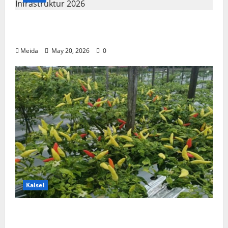
Komisi III DPRD Kalsel Kawal Program
Strategis Infrastruktur 2026
Meida
May 20, 2026
0
Kalsel
DKP3 Tabalong & ULM Sukses
Kembangkan Cabai Tiung Tanjung