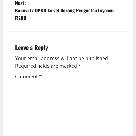
Next:
s
Komisi IV DPRD Kalsel Dorong Penguatan Layanan
t
RSUD
n
a
Leave a Reply
v
Your email address will not be published.
Required fields are marked
*
i
Comment
*
g
a
t
i
o