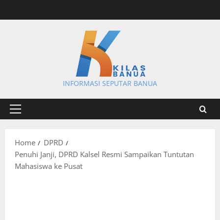
Skip
to
content
INFORMASI SEPUTAR BANUA
Primary
Menu
Home
DPRD
Penuhi Janji, DPRD Kalsel Resmi Sampaikan Tuntutan
Mahasiswa ke Pusat