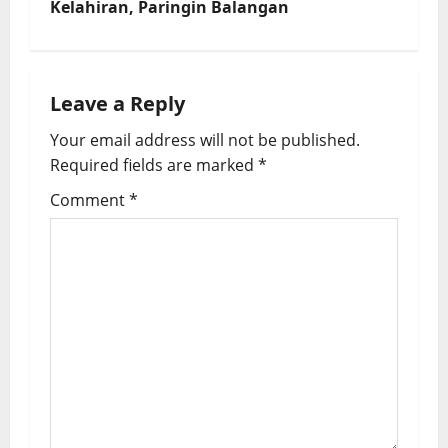
Kelahiran, Paringin Balangan
n
a
Leave a Reply
v
Your email address will not be published.
i
Required fields are marked
*
g
Comment
*
a
t
i
o
n