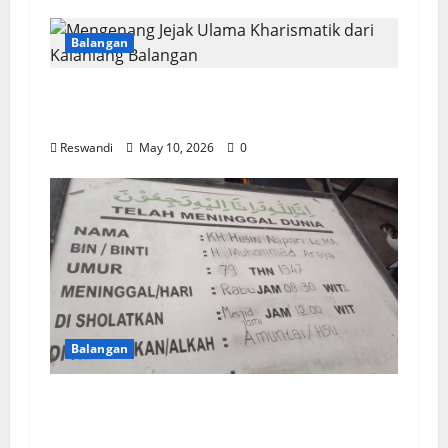
Balangan
Mengenang Jejak Ulama Kharismatik
dari Kalahiang Balangan
Reswandi
May 10, 2026
0
Balangan
KH Husin Naparin Dikebumikan di
Tanah Kelahiran, Paringin Balangan