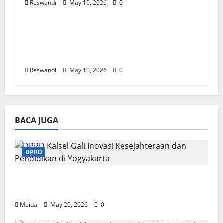
Reswandi
May 10, 2026
0
Balangan
Ratusan Warga Balangan Iringi
Pemakaman Ulama Karismatik KH
Husin Naparin
Reswandi
May 10, 2026
0
BACA JUGA
DPRD
DPRD Kalsel Gali Inovasi Kesejahteraan
dan Pendidikan di Yogyakarta
Meida
May 20, 2026
0