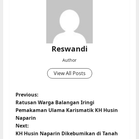
Reswandi
Author
View All Posts
P
Previous:
Ratusan Warga Balangan Iringi
o
Pemakaman Ulama Karismatik KH Husin
Naparin
s
Next:
t
KH Husin Naparin Dikebumikan di Tanah