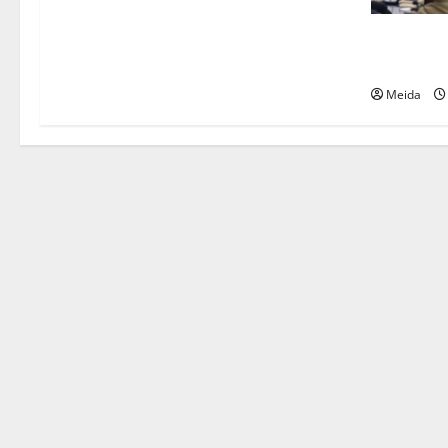
DPRD Kals
2025 dan 
Meida