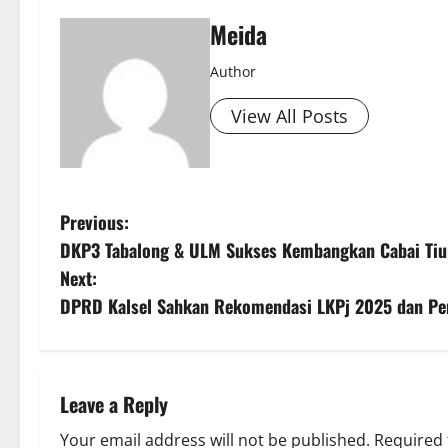
Meida
Author
View All Posts
P
Previous:
DKP3 Tabalong & ULM Sukses Kembangkan Cabai Tiu
o
Next:
s
DPRD Kalsel Sahkan Rekomendasi LKPj 2025 dan Pe
t
n
Leave a Reply
a
Your email address will not be published.
Required 