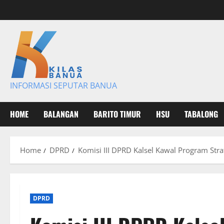
Skip
to
content
INFORMASI SEPUTAR BANUA
HOME
BALANGAN
BARITO TIMUR
HSU
TABALONG
Home
DPRD
Komisi III DPRD Kalsel Kawal Program Stra
DPRD