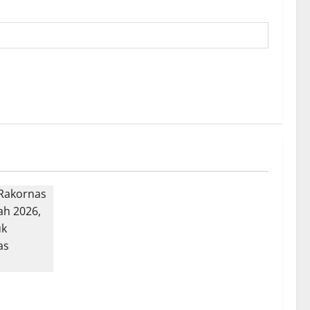
akornas
h 2026,