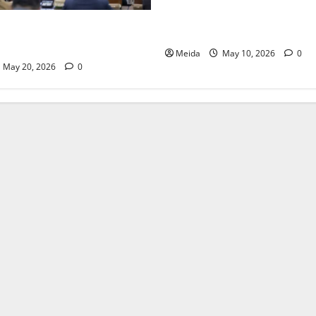
Tekankan Sinergi Nyata untu
el Sahkan Rekomendasi LKPj
Percepatan Program Priorita
Pemekaran Wilayah Baru
Meida
May 10, 2026
0
May 20, 2026
0