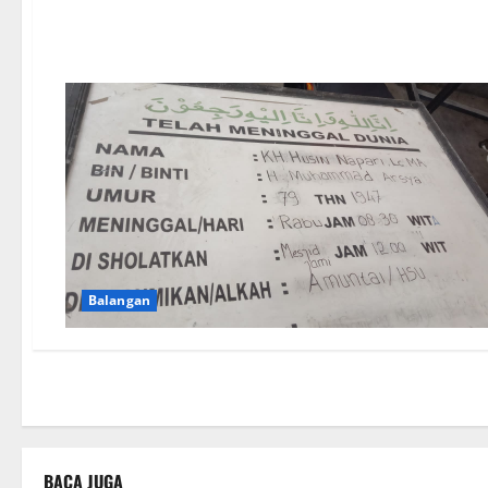
Balangan
BACA JUGA