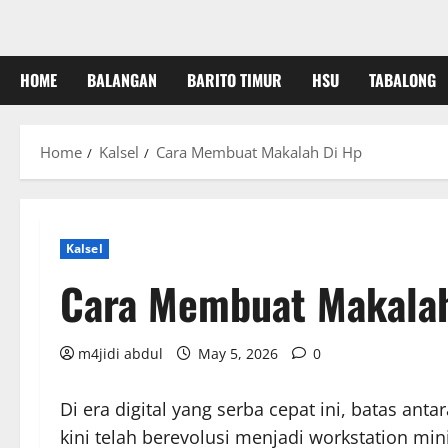
HOME
BALANGAN
BARITO TIMUR
HSU
TABALONG
Home
Kalsel
Cara Membuat Makalah Di Hp
Kalsel
Cara Membuat Makalah
m4jidi abdul
May 5, 2026
0
Di era digital yang serba cepat ini, batas an
kini telah berevolusi menjadi workstation m