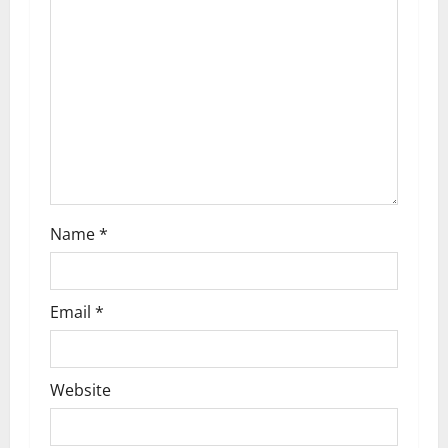
t
i
o
n
Name
*
Email
*
Website