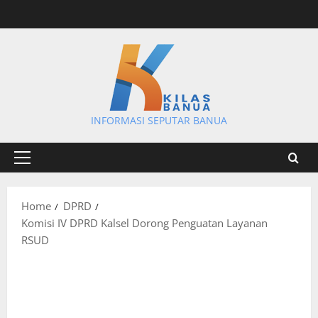
Skip
to
content
INFORMASI SEPUTAR BANUA
Primary
Menu
Home
DPRD
Komisi IV DPRD Kalsel Dorong Penguatan Layanan
RSUD