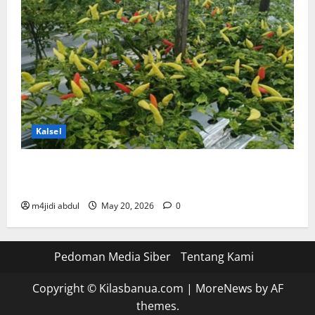
Kalsel
DKP3 Tabalong & ULM Sukses Kembangkan Cabai
Tiung Tanjung
m4jidi abdul
May 20, 2026
0
Pedoman Media Siber
Tentang Kami
Copyright © Kilasbanua.com
|
MoreNews
by AF
themes.