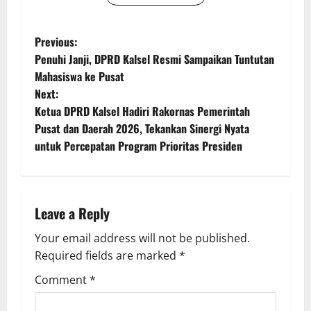
P
Previous:
Penuhi Janji, DPRD Kalsel Resmi Sampaikan Tuntutan
o
Mahasiswa ke Pusat
Next:
s
Ketua DPRD Kalsel Hadiri Rakornas Pemerintah
t
Pusat dan Daerah 2026, Tekankan Sinergi Nyata
untuk Percepatan Program Prioritas Presiden
n
a
Leave a Reply
v
Your email address will not be published.
i
Required fields are marked
*
g
Comment
*
a