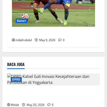
Kalsel
Arema Lumat PSM 3-0 di Kanjuruhan
m4jidi abdul
May 9, 2026
0
BACA JUGA
DPRD
DPRD Kalsel Gali Inovasi Kesejahteraan dan
Pendidikan di Yogyakarta
Meida
May 20, 2026
0