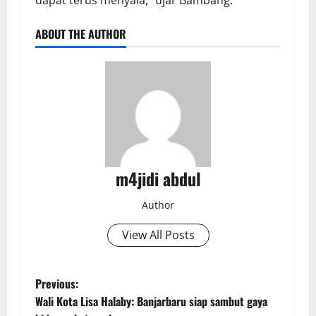
dapat terus menyala,” ujar Bambang.
ABOUT THE AUTHOR
m4jidi abdul
Author
View All Posts
P
Previous:
Wali Kota Lisa Halaby: Banjarbaru siap sambut gaya