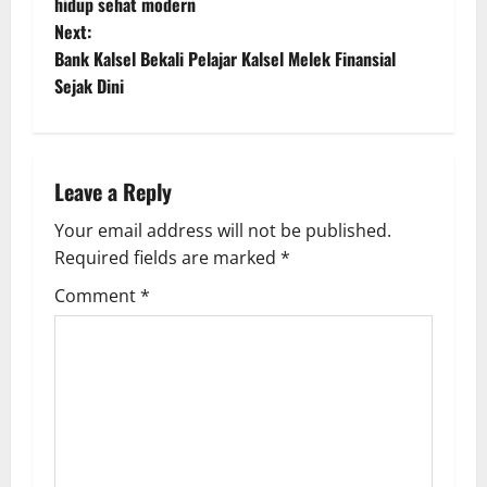
o
hidup sehat modern
Next:
s
Bank Kalsel Bekali Pelajar Kalsel Melek Finansial
t
Sejak Dini
n
a
Leave a Reply
v
Your email address will not be published.
Required fields are marked
*
i
Comment
*
g
a
t
i