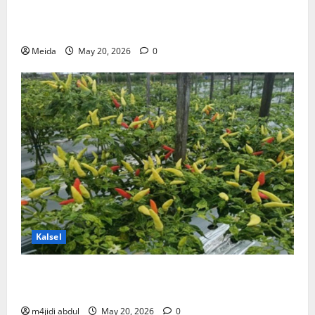
Komisi III DPRD Kalsel Kawal Program Strategis
Infrastruktur 2026
Meida
May 20, 2026
0
Kalsel
DKP3 Tabalong & ULM Sukses Kembangkan Cabai
Tiung Tanjung
m4jidi abdul
May 20, 2026
0