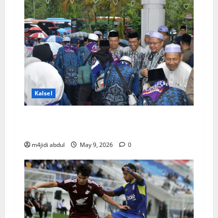
Kalsel
Pemkab HSS Lepas 379 Calon Jemaah Haji
2026 Menuju Tanah Suci
m4jidi abdul
May 9, 2026
0