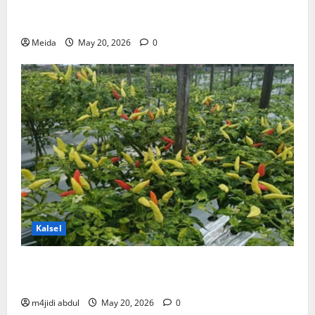
Komisi III DPRD Kalsel Kawal Program Strategis
Infrastruktur 2026
Meida
May 20, 2026
0
Kalsel
DKP3 Tabalong & ULM Sukses Kembangkan Cabai
Tiung Tanjung
m4jidi abdul
May 20, 2026
0