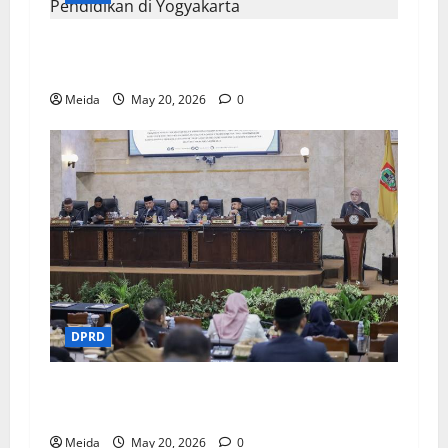
DPRD Kalsel Gali Inovasi Kesejahteraan dan
Pendidikan di Yogyakarta
Meida
May 20, 2026
0
DPRD
DPRD Kalsel Sahkan Rekomendasi LKPj 2025
dan Pemekaran Wilayah Baru
Meida
May 20, 2026
0