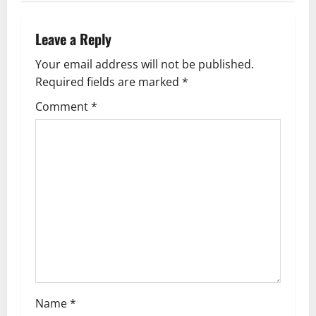
n
a
Leave a Reply
v
Your email address will not be published.
Required fields are marked
*
i
Comment
*
g
a
t
i
o
n
Name
*