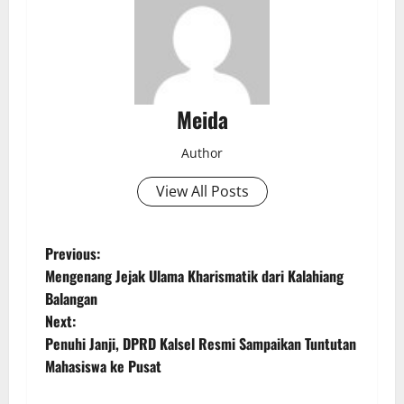
Meida
Author
View All Posts
P
Previous:
Mengenang Jejak Ulama Kharismatik dari Kalahiang
o
Balangan
Next:
s
Penuhi Janji, DPRD Kalsel Resmi Sampaikan Tuntutan
t
Mahasiswa ke Pusat